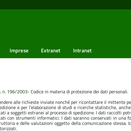
Imprese
Extranet
Intranet
gs. n. 196/2003
- Codice in materia di protezione dei dati personali.
ondere alle richieste inviate nonché per ricontattare il mittente p
 spedizione e per l’elaborazione di studi e ricerche statistiche, anch
ati a soggetti estranei al processo di spedizione. I dati raccolti 
rattati con strumenti informatici. I dati saranno conservati in una 
uttoria e delle valutazioni oggetto della comunicazione stessa. 
torizzati.