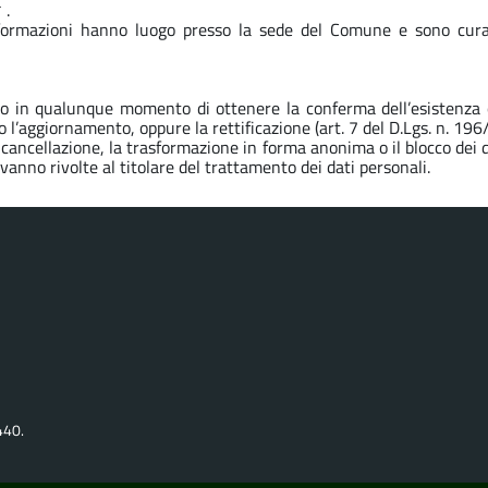
 .
nformazioni hanno luogo presso la sede del Comune e sono curati 
iritto in qualunque momento di ottenere la conferma dell’esisten
 o l’aggiornamento, oppure la rettificazione (art. 7 del D.Lgs. n. 196
a cancellazione, la trasformazione in forma anonima o il blocco dei d
 vanno rivolte al titolare del trattamento dei dati personali.
440.